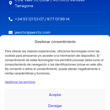
Tarragona
+34 93 121 53 07 / 877 01 99 14
jaestic@jaestic.com
Gestionar consentimiento
Para ofrecer las mejores experiencias, utilizamos tecnologías como las
cookies para almacenar y/o acceder a la información del dispositivo. El
consentimiento de estas tecnologías nos permitirá procesar datos como el
comportamiento de navegación o las identificaciones únicas en este sitio.
No consentir o retirar el consentimiento, puede afectar negativamente a
ciertas características y funciones.
Gestionar los servicios
Aceptar
Denegar
Copyright © 2024 Jaestic S.L. Todos los derechos