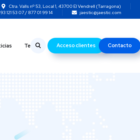
Ctra. Valls nº 53, Local 1, 43700 El Vendrell (Tarragona)
93 121 53 07 / 877 01 99 14
jaestic@jaestic.com
Acceso clientes
Contacto
icias
Temas