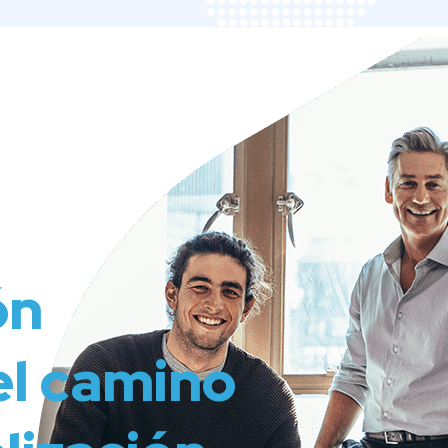
ón
el camino