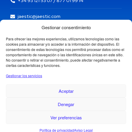
+34 93 121 53 07 / 877 01 99 14
jaestic@jaestic.com
Gestionar consentimiento
Para ofrecer las mejores experiencias, utilizamos tecnologías como las
cookies para almacenar y/o acceder a la información del dispositivo. El
consentimiento de estas tecnologías nos permitirá procesar datos como el
comportamiento de navegación o las identificaciones únicas en este sitio.
No consentir o retirar el consentimiento, puede afectar negativamente a
ciertas características y funciones.
Gestionar los servicios
Aceptar
Denegar
Copyright © 2024 Jaestic S.L. Todos los derechos
reservados.
1
Ver preferencias
Política de privacidad
Aviso Legal