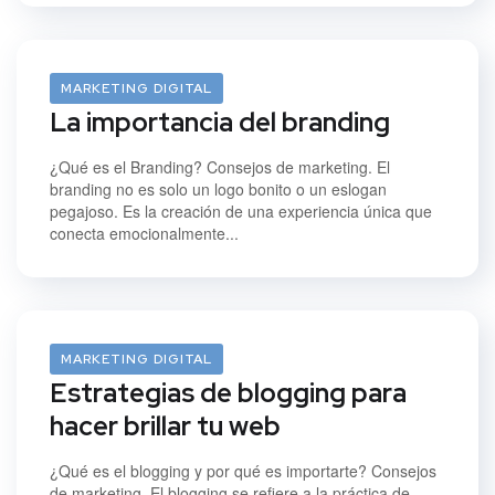
12/01/2024
MARKETING DIGITAL
La importancia del branding
¿Qué es el Branding? Consejos de marketing. El
branding no es solo un logo bonito o un eslogan
pegajoso. Es la creación de una experiencia única que
conecta emocionalmente...
12/01/2024
MARKETING DIGITAL
Estrategias de blogging para
hacer brillar tu web
¿Qué es el blogging y por qué es importarte? Consejos
de marketing. El blogging se refiere a la práctica de