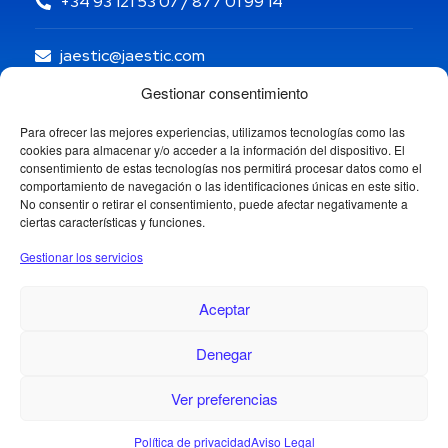
+34 93 121 53 07 / 877 01 99 14
jaestic@jaestic.com
Gestionar consentimiento
Para ofrecer las mejores experiencias, utilizamos tecnologías como las
cookies para almacenar y/o acceder a la información del dispositivo. El
consentimiento de estas tecnologías nos permitirá procesar datos como el
comportamiento de navegación o las identificaciones únicas en este sitio.
No consentir o retirar el consentimiento, puede afectar negativamente a
ciertas características y funciones.
Gestionar los servicios
Aceptar
Denegar
Copyright © 2024 Jaestic S.L. Todos los derechos
reservados.
1
Ver preferencias
Política de privacidad
Aviso Legal