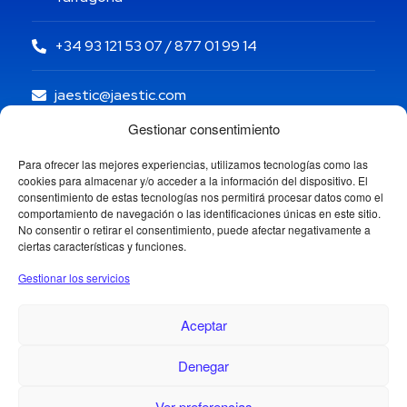
+34 93 121 53 07 / 877 01 99 14
jaestic@jaestic.com
Gestionar consentimiento
Para ofrecer las mejores experiencias, utilizamos tecnologías como las
cookies para almacenar y/o acceder a la información del dispositivo. El
consentimiento de estas tecnologías nos permitirá procesar datos como el
comportamiento de navegación o las identificaciones únicas en este sitio.
No consentir o retirar el consentimiento, puede afectar negativamente a
ciertas características y funciones.
Gestionar los servicios
Aceptar
Denegar
Copyright © 2024 Jaestic S.L. Todos los derechos
reservados.
1
Ver preferencias