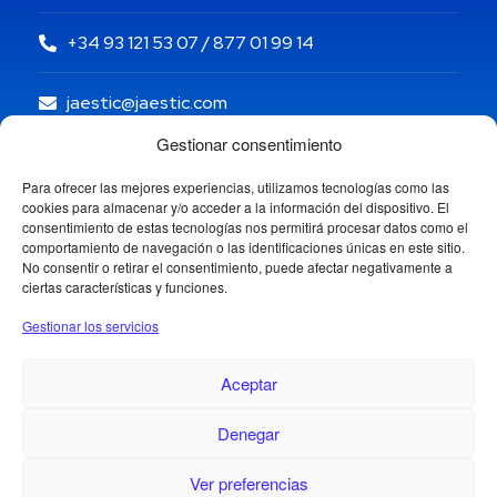
+34 93 121 53 07 / 877 01 99 14
jaestic@jaestic.com
Gestionar consentimiento
Para ofrecer las mejores experiencias, utilizamos tecnologías como las
cookies para almacenar y/o acceder a la información del dispositivo. El
consentimiento de estas tecnologías nos permitirá procesar datos como el
comportamiento de navegación o las identificaciones únicas en este sitio.
No consentir o retirar el consentimiento, puede afectar negativamente a
ciertas características y funciones.
Gestionar los servicios
Aceptar
Denegar
Copyright © 2024 Jaestic S.L. Todos los derechos
1
reservados.
Ver preferencias