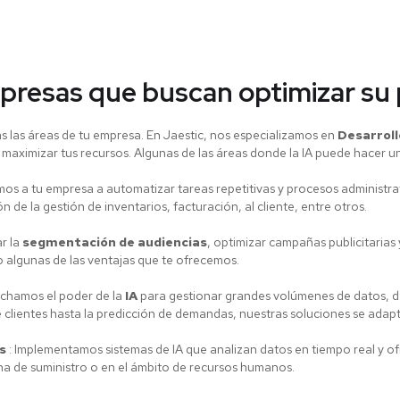
mpresas que buscan optimizar su
odas las áreas de tu empresa. En Jaestic, nos especializamos en
Desarrollo
aximizar tus recursos. Algunas de las áreas donde la IA puede hacer una
os a tu empresa a automatizar tareas repetitivas y procesos administrat
 de la gestión de inventarios, facturación, al cliente, entre otros.
r la
segmentación de audiencias
, optimizar campañas publicitarias y
o algunas de las ventajas que te ofrecemos.
chamos el poder de la
IA
para gestionar grandes volúmenes de datos, de
e clientes hasta la predicción de demandas, nuestras soluciones se adap
es
: Implementamos sistemas de IA que analizan datos en tiempo real y o
dena de suministro o en el ámbito de recursos humanos.