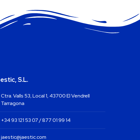
estic, S.L.
Ctra. Valls 53, Local 1, 43700 El Vendrell
Tarragona
+34 93 121 53 07 / 877 01 99 14
jaestic@jaestic.com