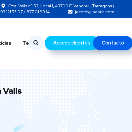
Ctra. Valls nº 53, Local 1, 43700 El Vendrell (Tarragona)
93 121 53 07 / 877 01 99 14
jaestic@jaestic.com
Acceso clientes
Contacto
icias
Temas
 Valls