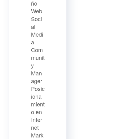
ño
Web
Soci
al
Medi
a
Com
munit
y
Man
ager
Posic
iona
mient
o en
Inter
net
Mark