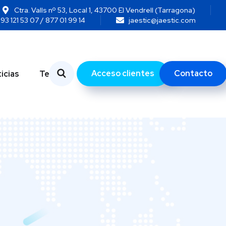
Ctra. Valls nº 53, Local 1, 43700 El Vendrell (Tarragona)
93 121 53 07 / 877 01 99 14
jaestic@jaestic.com
Acceso clientes
Contacto
icias
Temas