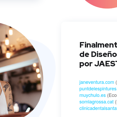
Finalment
de Diseño
por JAEST
janeventura.com
(
puntdelespinture
muychulo.es
(Eco
somlagrossa.cat
(
clinicadentalsant