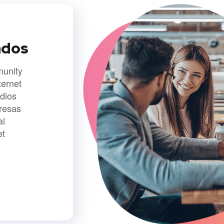
ados
unity
ternet
dios
resas
al
et