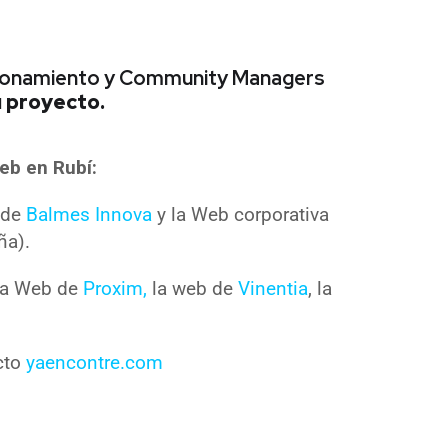
icionamiento y Community Managers
u proyecto.
eb en Rubí:
a de
Balmes Innova
y la Web corporativa
ña).
 la Web de
Proxim,
la web de
Vinentia
, la
cto
yaencontre.com