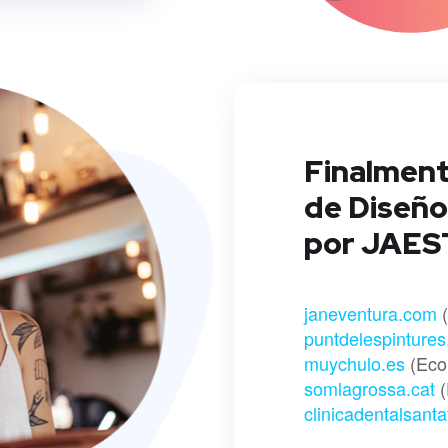
Finalment
de Diseño
por JAEST
janeventura.com
(
puntdelespinture
muychulo.es
(Eco
somlagrossa.cat
(
clinicadentalsant