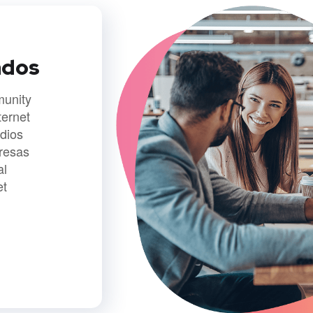
ados
unity
ternet
dios
resas
al
et