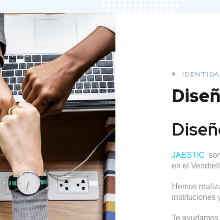
IDENTIDA
Dise
Diseñ
JAESTIC
som
en el Vendrel
Hemos realiza
instituciones
Te ayudamos a