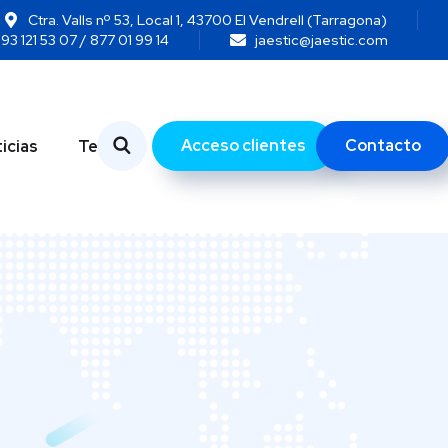
Ctra. Valls nº 53, Local 1, 43700 El Vendrell (Tarragona)
93 121 53 07 / 877 01 99 14
jaestic@jaestic.com
Acceso clientes
Contacto
icias
Temas