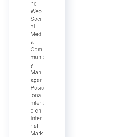
ño
Web
Soci
al
Medi
a
Com
munit
y
Man
ager
Posic
iona
mient
o en
Inter
net
Mark