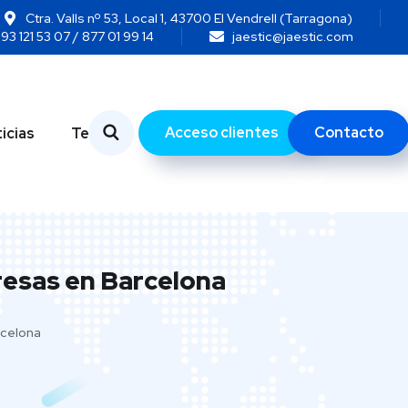
Ctra. Valls nº 53, Local 1, 43700 El Vendrell (Tarragona)
93 121 53 07 / 877 01 99 14
jaestic@jaestic.com
Acceso clientes
Contacto
icias
Temas
resas en Barcelona
rcelona