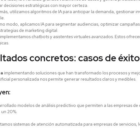
r decisiones estratégicas con mayor certeza.
ás, utilizamos algoritmos de IA para anticipar la demanda, gestionar inv
le.
mo modo, aplicamos IA para segmentar audiencias, optimizar campañas y 
trategias de marketing digital.
implementamos chatbots y asistentes virtuales avanzados. Estos ofrecen
icas.
ultados concretos: casos de éxit
na
implementando soluciones que han transformado los procesos y mejor
tificial personalizada nos permite generar resultados claros y medibles.
yen:
rollado modelos de análisis predictivo que permiten a las empresas de d
a un 20%.
tamos sistemas de atención automatizada para empresas de servicios, lo