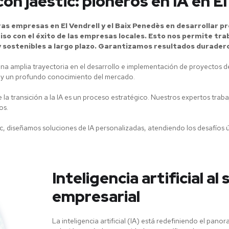
n jaestic: pioneros en IA en El
s empresas en El Vendrell y el Baix Penedès en desarrollar pro
o con el éxito de las empresas locales. Esto nos permite tra
 sostenibles a largo plazo. Garantizamos resultados durader
 una amplia trayectoria en el desarrollo e implementación de proyectos d
a y un profundo conocimiento del mercado.
la transición a la IA es un proceso estratégico. Nuestros expertos tra
os.
ic, diseñamos soluciones de IA personalizadas, atendiendo los desafíos 
Inteligencia artificial al 
empresarial
La inteligencia artificial (IA) está redefiniendo el pan