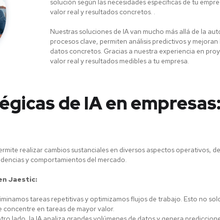
solución según las necesidades específicas de tu emp
valor real y resultados concretos. .
Nuestras soluciones de IA van mucho más allá de la au
procesos clave, permiten análisis predictivos y mejoran
datos concretos. Gracias a nuestra experiencia en pr
valor real y resultados medibles a tu empresa.
égicas de IA en empresas:
rmite realizar cambios sustanciales en diversos aspectos operativos, de
endencias y comportamientos del mercado.
en Jaestic:
liminamos tareas repetitivas y optimizamos flujos de trabajo. Esto no so
e concentre en tareas de mayor valor.
tro lado, la IA analiza grandes volúmenes de datos y genera prediccione