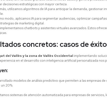
r decisiones estratégicas con mayor certeza.
ás, utilizamos algoritmos de IA para anticipar la demanda, gestionar inv
le.
mo modo, aplicamos IA para segmentar audiencias, optimizar campañas y 
trategias de marketing digital.
implementamos chatbots y asistentes virtuales avanzados. Estos ofrecen
icas.
ultados concretos: casos de éxito
at del Vallès y la zona de Vallès Occidental
implementando soluci
periencia en el desarrollo con inteligencia artificial personalizada nos 
yen:
rollado modelos de análisis predictivo que permiten a las empresas de d
a un 20%.
tamos sistemas de atención automatizada para empresas de servicios, lo