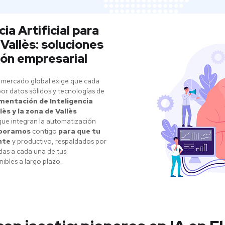
ia Artificial para
Vallès: soluciones
ión empresarial
 mercado global exige que cada
or datos sólidos y tecnologías de
mentación de Inteligencia
ès y la zona de Vallès
que integran la automatización
aboramos
contigo
para que tu
nte
y productivo, respaldados por
das a cada una de tus
ibles a largo plazo.