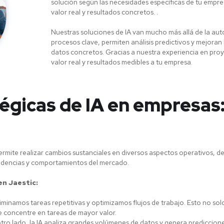
solución según las necesidades específicas de tu emp
valor real y resultados concretos. .
Nuestras soluciones de IA van mucho más allá de la au
procesos clave, permiten análisis predictivos y mejoran
datos concretos. Gracias a nuestra experiencia en pr
valor real y resultados medibles a tu empresa.
égicas de IA en empresas:
rmite realizar cambios sustanciales en diversos aspectos operativos, de
endencias y comportamientos del mercado.
en Jaestic:
liminamos tareas repetitivas y optimizamos flujos de trabajo. Esto no so
e concentre en tareas de mayor valor.
tro lado, la IA analiza grandes volúmenes de datos y genera prediccione