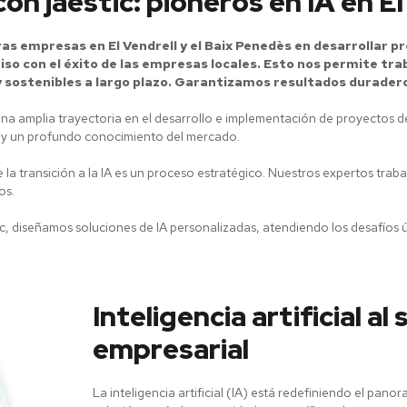
n jaestic: pioneros en IA en El
s empresas en El Vendrell y el Baix Penedès en desarrollar pro
o con el éxito de las empresas locales. Esto nos permite tra
 sostenibles a largo plazo. Garantizamos resultados durader
 una amplia trayectoria en el desarrollo e implementación de proyectos d
a y un profundo conocimiento del mercado.
la transición a la IA es un proceso estratégico. Nuestros expertos tra
os.
ic, diseñamos soluciones de IA personalizadas, atendiendo los desafíos 
Inteligencia artificial al 
empresarial
La inteligencia artificial (IA) está redefiniendo el pan