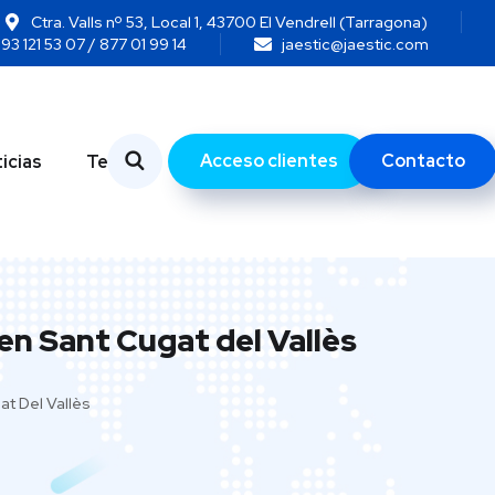
Ctra. Valls nº 53, Local 1, 43700 El Vendrell (Tarragona)
93 121 53 07 / 877 01 99 14
jaestic@jaestic.com
Acceso clientes
Contacto
icias
Temas
en Sant Cugat del Vallès
at Del Vallès