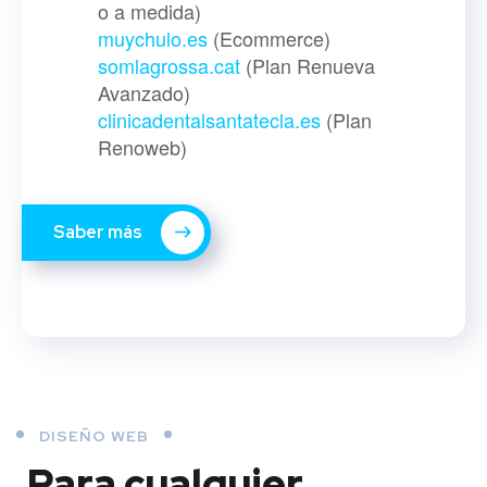
o a medida)
muychulo.es
(Ecommerce)
somlagrossa.cat
(Plan Renueva
Avanzado)
clinicadentalsantatecla.es
(Plan
Renoweb)
Saber más
DISEÑO WEB
Para cualquier