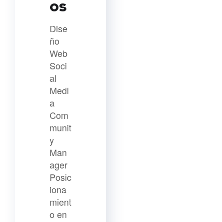
os
Dise
ño
Web
Soci
al
Medi
a
Com
munit
y
Man
ager
Posic
iona
mient
o en