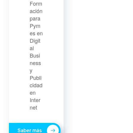
Form
ación
para
Pym
es en
Digit
al
Busi
ness
y
Publi
cidad
en
Inter
net
Saber más