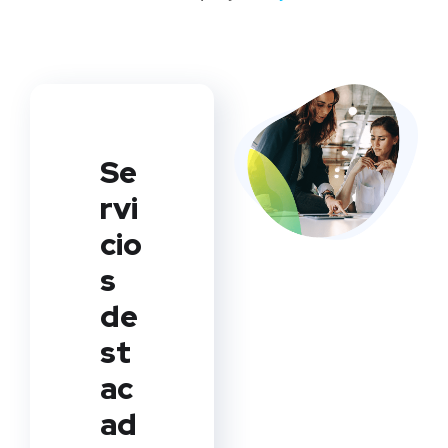
Se
rvi
cio
s
de
st
ac
ad