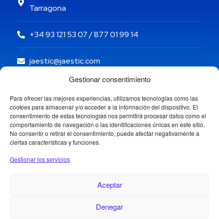
Tarragona
+34 93 121 53 07 / 877 01 99 14
jaestic@jaestic.com
Gestionar consentimiento
Para ofrecer las mejores experiencias, utilizamos tecnologías como las
cookies para almacenar y/o acceder a la información del dispositivo. El
consentimiento de estas tecnologías nos permitirá procesar datos como el
comportamiento de navegación o las identificaciones únicas en este sitio.
No consentir o retirar el consentimiento, puede afectar negativamente a
ciertas características y funciones.
Gestionar los servicios
Aceptar
Denegar
Copyright © 2024 Jaestic S.L. Todos los derechos