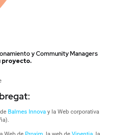
icionamiento y Community Managers
u proyecto.
e
obregat:
a de
Balmes Innova
y la Web corporativa
ña).
 la Web de
Proxim,
la web de
Vinentia
, la