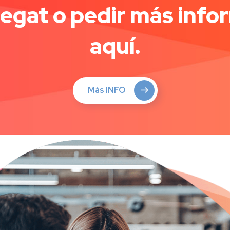
regat o pedir más info
aquí.
Más INFO