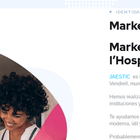
IDENTIDA
Marke
Marke
l’Hos
JAESTIC
es 
Vendrell, mu
Hemos realiza
instituciones
Te ayudamos a
moderna, útil 
Probablemente