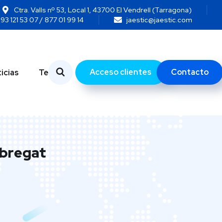
Ctra. Valls nº 53, Local 1, 43700 El Vendrell (Tarragona)
93 121 53 07 / 877 01 99 14
jaestic@jaestic.com
Acceso clientes
Contacto
icias
Temas
obregat