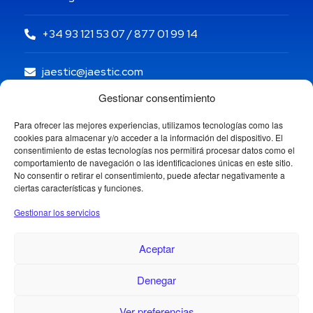
+34 93 121 53 07 / 877 01 99 14
jaestic@jaestic.com
Gestionar consentimiento
Para ofrecer las mejores experiencias, utilizamos tecnologías como las
cookies para almacenar y/o acceder a la información del dispositivo. El
consentimiento de estas tecnologías nos permitirá procesar datos como el
comportamiento de navegación o las identificaciones únicas en este sitio.
No consentir o retirar el consentimiento, puede afectar negativamente a
ciertas características y funciones.
Gestionar los servicios
Aceptar
Denegar
Copyright © 2024 Jaestic S.L. Todos los derechos
reservados.
1
Ver preferencias