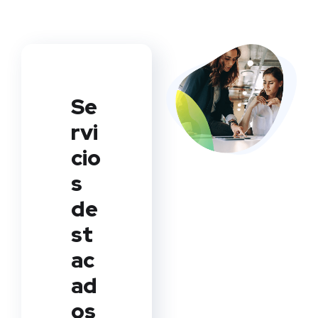
Se
rvi
cio
s
de
st
ac
ad
os