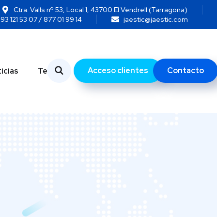
Ctra. Valls nº 53, Local 1, 43700 El Vendrell (Tarragona)
93 121 53 07 / 877 01 99 14
jaestic@jaestic.com
Acceso clientes
Contacto
icias
Temas