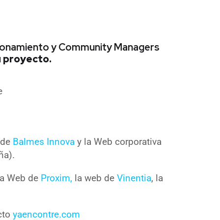
icionamiento y Community Managers
u proyecto.
e
a de
Balmes Innova
y la Web corporativa
ña).
 la Web de
Proxim,
la web de
Vinentia
, la
cto
yaencontre.com