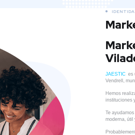
IDENTIDA
Marke
Marke
Vilad
JAESTIC
es 
Vendrell, mu
Hemos realiza
instituciones
Te ayudamos a
moderna, útil 
Probablemente