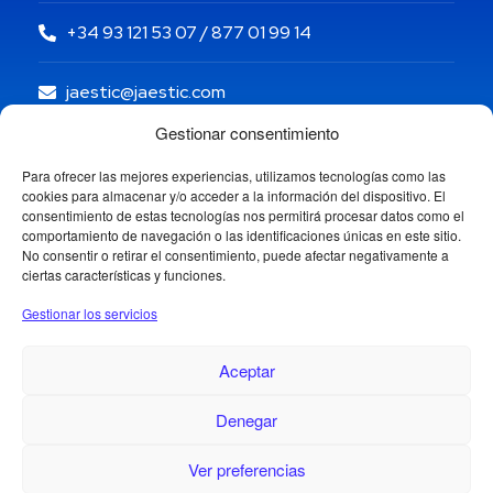
+34 93 121 53 07 / 877 01 99 14
jaestic@jaestic.com
Gestionar consentimiento
Para ofrecer las mejores experiencias, utilizamos tecnologías como las
cookies para almacenar y/o acceder a la información del dispositivo. El
consentimiento de estas tecnologías nos permitirá procesar datos como el
comportamiento de navegación o las identificaciones únicas en este sitio.
No consentir o retirar el consentimiento, puede afectar negativamente a
ciertas características y funciones.
Gestionar los servicios
Aceptar
Denegar
Copyright © 2024 Jaestic S.L. Todos los derechos
reservados.
Ver preferencias