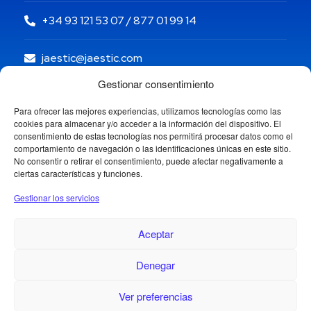
+34 93 121 53 07 / 877 01 99 14
jaestic@jaestic.com
Gestionar consentimiento
Para ofrecer las mejores experiencias, utilizamos tecnologías como las
cookies para almacenar y/o acceder a la información del dispositivo. El
consentimiento de estas tecnologías nos permitirá procesar datos como el
comportamiento de navegación o las identificaciones únicas en este sitio.
No consentir o retirar el consentimiento, puede afectar negativamente a
ciertas características y funciones.
Gestionar los servicios
Aceptar
Denegar
Copyright © 2024 Jaestic S.L. Todos los derechos
reservados.
Ver preferencias