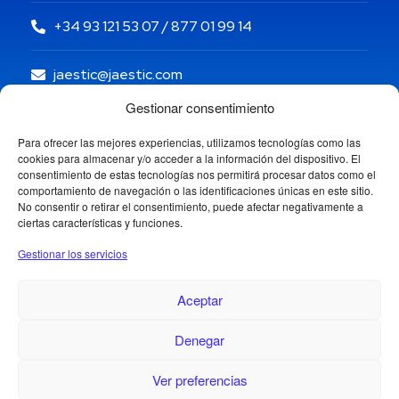
+34 93 121 53 07 / 877 01 99 14
jaestic@jaestic.com
Gestionar consentimiento
Para ofrecer las mejores experiencias, utilizamos tecnologías como las
cookies para almacenar y/o acceder a la información del dispositivo. El
consentimiento de estas tecnologías nos permitirá procesar datos como el
comportamiento de navegación o las identificaciones únicas en este sitio.
No consentir o retirar el consentimiento, puede afectar negativamente a
ciertas características y funciones.
Gestionar los servicios
Aceptar
Denegar
Copyright © 2024 Jaestic S.L. Todos los derechos
reservados.
Ver preferencias