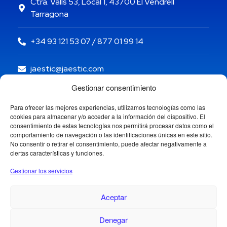
Ctra. Valls 53, Local 1, 43700 El Vendrell
Tarragona
+34 93 121 53 07 / 877 01 99 14
jaestic@jaestic.com
Gestionar consentimiento
Para ofrecer las mejores experiencias, utilizamos tecnologías como las
cookies para almacenar y/o acceder a la información del dispositivo. El
consentimiento de estas tecnologías nos permitirá procesar datos como el
comportamiento de navegación o las identificaciones únicas en este sitio.
No consentir o retirar el consentimiento, puede afectar negativamente a
ciertas características y funciones.
Gestionar los servicios
Aceptar
Denegar
Copyright © 2024 Jaestic S.L. Todos los derechos