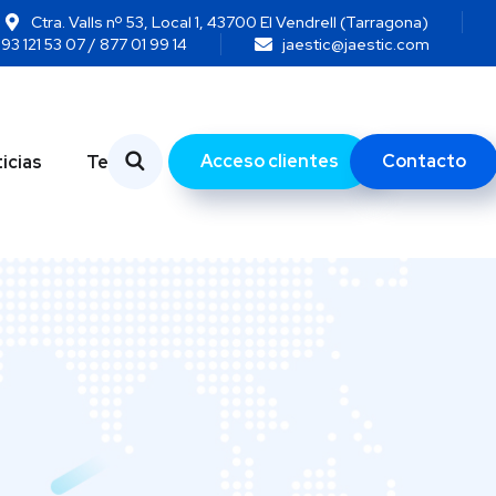
Ctra. Valls nº 53, Local 1, 43700 El Vendrell (Tarragona)
93 121 53 07 / 877 01 99 14
jaestic@jaestic.com
Acceso clientes
Contacto
icias
Temas