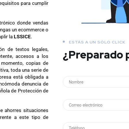
equisitos para cumplir
trónico donde vendas
 tengas un ecommerce o
plir la
LSSICE
.
ESTÁS A UN SÓLO CLICK
ón de textos legales,
¿Preparado 
tente, accesos a los
r momento, copias de
itiva, toda una serie de
resa está obligada a
e incómoda denuncia de
añola de Protección de
te ahorres situaciones
rente a este tipo de