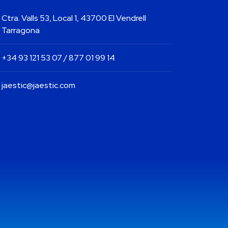
Ctra. Valls 53, Local 1, 43700 El Vendrell
Tarragona
+34 93 121 53 07 / 877 01 99 14
jaestic@jaestic.com