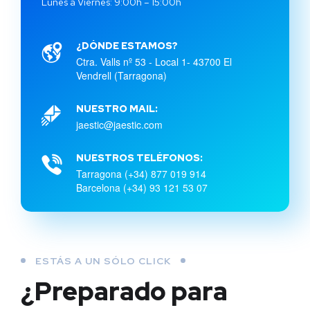
Lunes a Viernes: 9:00h – 15:00h
¿DÓNDE ESTAMOS?
Ctra. Valls nº 53 - Local 1- 43700 El
Vendrell (Tarragona)
NUESTRO MAIL:
jaestic@jaestic.com
NUESTROS TELÉFONOS:
Tarragona (+34) 877 019 914
Barcelona (+34) 93 121 53 07
ESTÁS A UN SÓLO CLICK
¿Preparado para