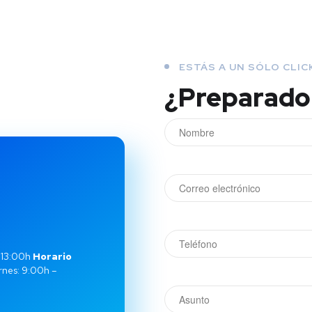
ESTÁS A UN SÓLO CLIC
¿Preparado
 13:00h
Horario
rnes: 9:00h –