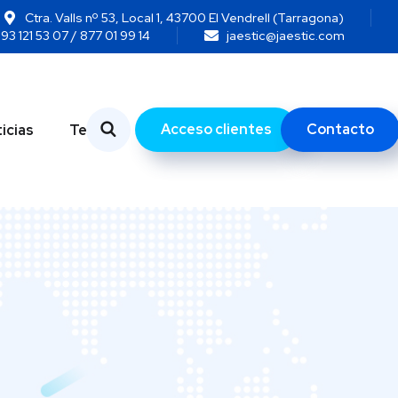
Ctra. Valls nº 53, Local 1, 43700 El Vendrell (Tarragona)
93 121 53 07 / 877 01 99 14
jaestic@jaestic.com
Acceso clientes
Contacto
icias
Temas