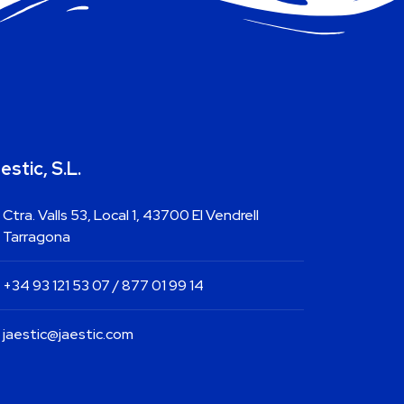
estic, S.L.
Ctra. Valls 53, Local 1, 43700 El Vendrell
Tarragona
+34 93 121 53 07 / 877 01 99 14
jaestic@jaestic.com