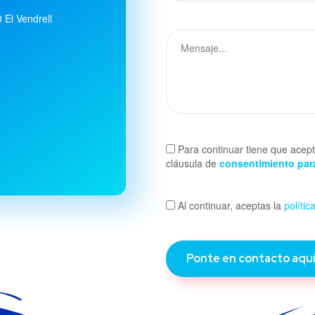
0 El Vendrell
Para continuar tiene que acept
cláusula de
consentimiento para
Al continuar, aceptas la
polític
Ponte en contacto aqu