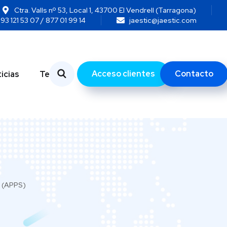
Ctra. Valls nº 53, Local 1, 43700 El Vendrell (Tarragona)
93 121 53 07 / 877 01 99 14
jaestic@jaestic.com
Acceso clientes
Contacto
icias
Temas
s (APPS)