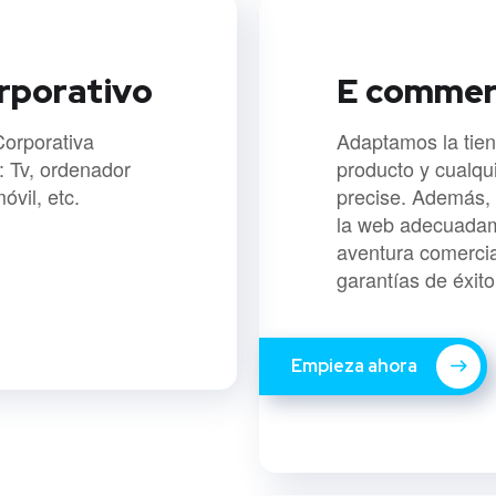
rporativo
E commer
Corporativa
Adaptamos la tien
: Tv, ordenador
producto y cualqu
óvil, etc.
precise. Además,
la web adecuadam
aventura comercia
garantías de éxito
Empieza ahora