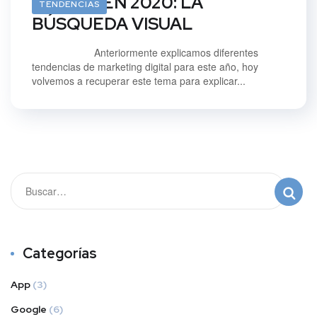
DIGITAL EN 2020: LA
TENDENCIAS
BÚSQUEDA VISUAL
Anteriormente explicamos diferentes
tendencias de marketing digital para este año, hoy
volvemos a recuperar este tema para explicar...
Categorías
App
(3)
Google
(6)