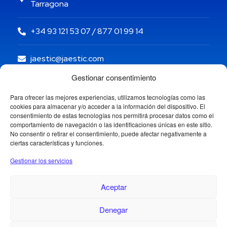
Tarragona
+34 93 121 53 07 / 877 01 99 14
jaestic@jaestic.com
Gestionar consentimiento
Para ofrecer las mejores experiencias, utilizamos tecnologías como las
cookies para almacenar y/o acceder a la información del dispositivo. El
consentimiento de estas tecnologías nos permitirá procesar datos como el
comportamiento de navegación o las identificaciones únicas en este sitio.
No consentir o retirar el consentimiento, puede afectar negativamente a
ciertas características y funciones.
Gestionar los servicios
Aceptar
Denegar
Copyright © 2024 Jaestic S.L. Todos los derechos
reservados.