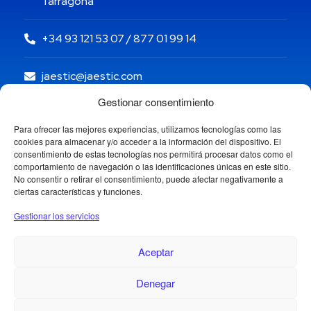
Tarragona
+34 93 121 53 07 / 877 01 99 14
jaestic@jaestic.com
Gestionar consentimiento
Para ofrecer las mejores experiencias, utilizamos tecnologías como las
cookies para almacenar y/o acceder a la información del dispositivo. El
consentimiento de estas tecnologías nos permitirá procesar datos como el
comportamiento de navegación o las identificaciones únicas en este sitio.
No consentir o retirar el consentimiento, puede afectar negativamente a
ciertas características y funciones.
Gestionar los servicios
Aceptar
Denegar
Copyright © 2024 Jaestic S.L. Todos los derechos
reservados.