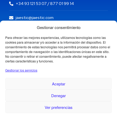
+34 93 121 53 07 / 877 01 99 14
jaestic@jaestic.com
Gestionar consentimiento
Para ofrecer las mejores experiencias, utilizamos tecnologías como las
cookies para almacenar y/o acceder a la información del dispositivo. El
consentimiento de estas tecnologías nos permitirá procesar datos como el
comportamiento de navegación o las identificaciones únicas en este sitio.
No consentir o retirar el consentimiento, puede afectar negativamente a
ciertas características y funciones.
Gestionar los servicios
Aceptar
Denegar
Copyright © 2024 Jaestic S.L. Todos los derechos
reservados.
Ver preferencias