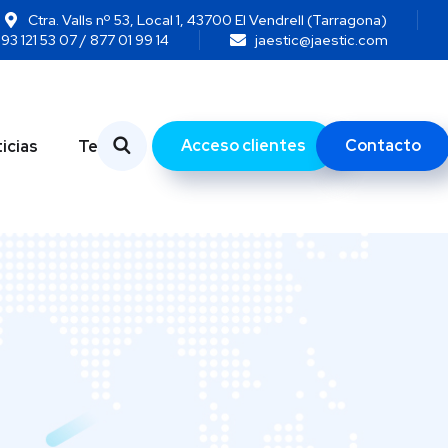
Ctra. Valls nº 53, Local 1, 43700 El Vendrell (Tarragona)
93 121 53 07 / 877 01 99 14
jaestic@jaestic.com
Acceso clientes
Contacto
icias
Temas