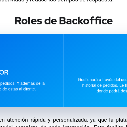
Roles de Backoffice
DOR
Gestionará a través del u
, pedidos, Y además de la
historial de pedidos. Le
 de estas al cliente.
donde podrá desc
ben atención rápida y personalizada, ya que la pla