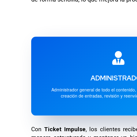
ADMINISTRA
Administrador general de todo el contenido
creación de entradas, revisión y reenvío
Con
Ticket Impulse
, los clientes reci