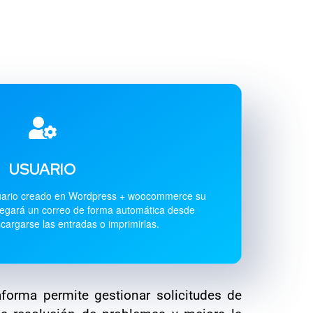
USUARIO
suario creado en Wordpress + woocommerce su
 llegará un correo de forma automática desde
argarse las entradas o imprimirlas.
taforma permite gestionar solicitudes de