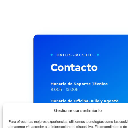
DATOS JAESTIC
Contacto
Horario de Soporte Técnico
9:00h – 13:00h
Horario de Oficina Julio y Agosto
Lunes a Viernes: 9:00h – 18:00h
Gestionar consentimiento
Para ofrecer las mejores experiencias, utilizamos tecnologías como las cook
¿DÓNDE ESTAMOS?
almacenar y/o acceder a la información del dispositivo. El consentimiento de