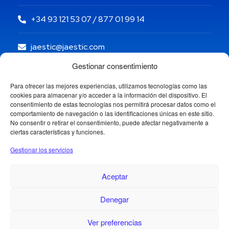
+34 93 121 53 07 / 877 01 99 14
jaestic@jaestic.com
Gestionar consentimiento
Para ofrecer las mejores experiencias, utilizamos tecnologías como las
cookies para almacenar y/o acceder a la información del dispositivo. El
consentimiento de estas tecnologías nos permitirá procesar datos como el
comportamiento de navegación o las identificaciones únicas en este sitio.
No consentir o retirar el consentimiento, puede afectar negativamente a
ciertas características y funciones.
Gestionar los servicios
Aceptar
Denegar
Copyright © 2024 Jaestic S.L. Todos los derechos
reservados.
1
Ver preferencias
¿Necesitas ayuda?