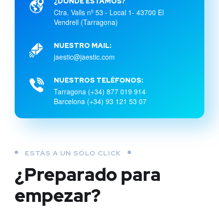
¿DÓNDE ESTAMOS?
Ctra. Valls nº 53 - Local 1- 43700 El
Vendrell (Tarragona)
NUESTRO MAIL:
jaestic@jaestic.com
NUESTROS TELÉFONOS:
Tarragona (+34) 877 019 914
Barcelona (+34) 93 121 53 07
ESTÁS A UN SÓLO CLICK
¿Preparado para
empezar?