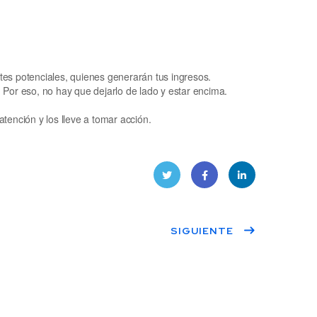
ntes potenciales, quienes generarán tus ingresos.
Por eso, no hay que dejarlo de lado y estar encima.
atención y los lleve a tomar acción.
Twitt
Face
Linke
SIGUIENTE
er
book
dIn