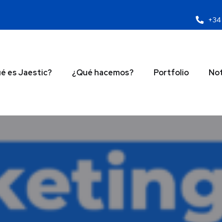
+34 
é es Jaestic?
¿Qué hacemos?
Portfolio
Not