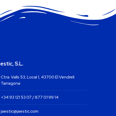
estic, S.L.
Ctra. Valls 53, Local 1, 43700 El Vendrell
Tarragona
+34 93 121 53 07 / 877 01 99 14
jaestic@jaestic.com