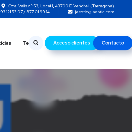
Ctra. Valls nº 53, Local 1, 43700 El Vendrell (Tarragona)
93 121 53 07 / 877 01 99 14
jaestic@jaestic.com
Acceso clientes
Contacto
icias
Temas