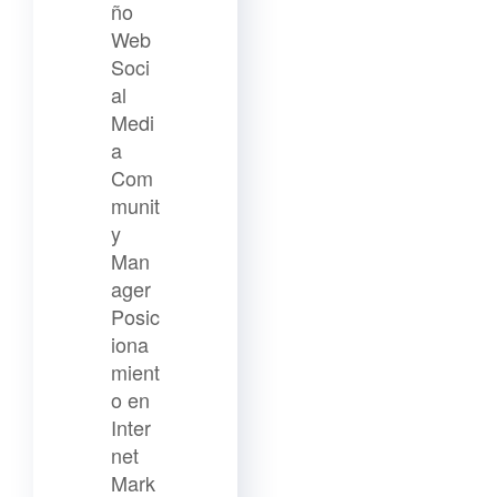
ño
Web
Soci
al
Medi
a
Com
munit
y
Man
ager
Posic
iona
mient
o en
Inter
net
Mark