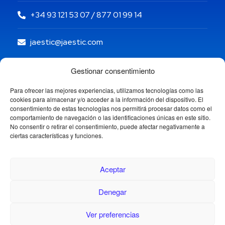
+34 93 121 53 07 / 877 01 99 14
jaestic@jaestic.com
Gestionar consentimiento
Para ofrecer las mejores experiencias, utilizamos tecnologías como las
cookies para almacenar y/o acceder a la información del dispositivo. El
consentimiento de estas tecnologías nos permitirá procesar datos como el
comportamiento de navegación o las identificaciones únicas en este sitio.
No consentir o retirar el consentimiento, puede afectar negativamente a
ciertas características y funciones.
Aceptar
Denegar
Copyright © 2024 Jaestic S.L. Todos los derechos
reservados.
Ver preferencias