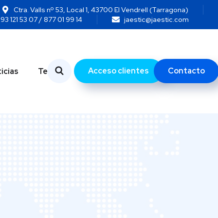
Ctra. Valls nº 53, Local 1, 43700 El Vendrell (Tarragona)
93 121 53 07 / 877 01 99 14
jaestic@jaestic.com
Acceso clientes
Contacto
icias
Temas