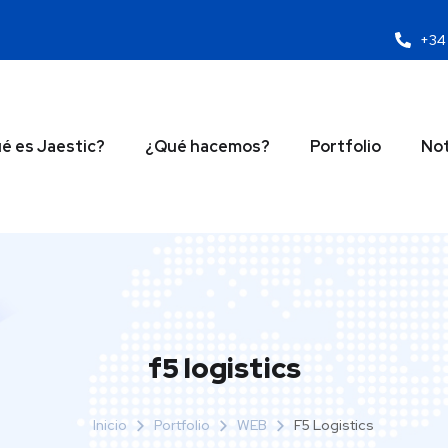
+34 
é es Jaestic?
¿Qué hacemos?
Portfolio
Not
f5 logistics
Inicio
Portfolio
WEB
F5 Logistics