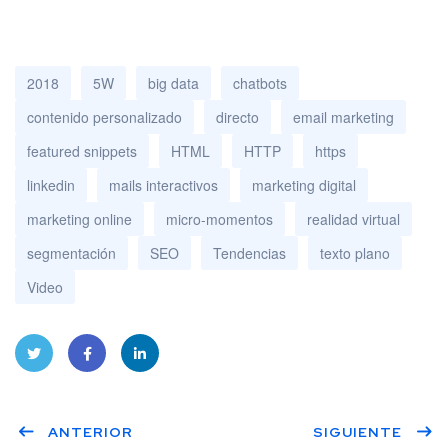
2018
5W
big data
chatbots
contenido personalizado
directo
email marketing
featured snippets
HTML
HTTP
https
linkedin
mails interactivos
marketing digital
marketing online
micro-momentos
realidad virtual
segmentación
SEO
Tendencias
texto plano
Video
Twitt
Face
Linke
ANTERIOR
SIGUIENTE
er
book
dIn