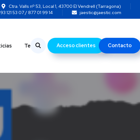
Ctra. Valls nº 53, Local 1, 43700 El Vendrell (Tarragona)
93 121 53 07 / 877 01 99 14
jaestic@jaestic.com
Acceso clientes
Contacto
icias
Temas