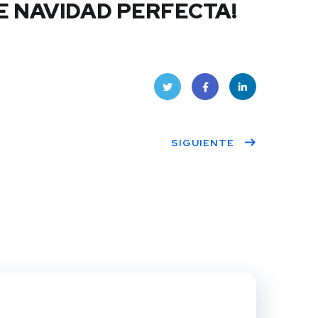
E NAVIDAD PERFECTA!
Twitt
Face
Linke
SIGUIENTE
er
book
dIn