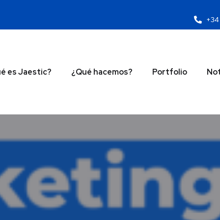
+34 
é es Jaestic?
¿Qué hacemos?
Portfolio
Not