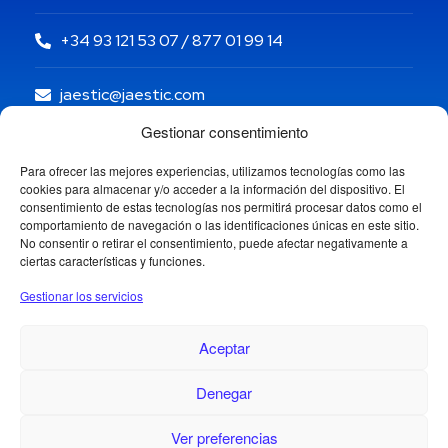
+34 93 121 53 07 / 877 01 99 14
jaestic@jaestic.com
Gestionar consentimiento
Para ofrecer las mejores experiencias, utilizamos tecnologías como las
cookies para almacenar y/o acceder a la información del dispositivo. El
consentimiento de estas tecnologías nos permitirá procesar datos como el
comportamiento de navegación o las identificaciones únicas en este sitio.
No consentir o retirar el consentimiento, puede afectar negativamente a
ciertas características y funciones.
Gestionar los servicios
Aceptar
Denegar
Copyright © 2024 Jaestic S.L. Todos los derechos
1
reservados.
Ver preferencias