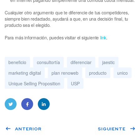
Cualquier otro argumento que te diferencie de tus competidores,
siempre bien redactado, ayudará a que, en una decisión final, tu
producto sea el elegido.
Para más información, puedes visitar el siguiente
link
.
beneficio
consultortía
diferenciar
jaestic
marketing digital
plan renoweb
producto
unico
Unique Selling Proposition
USP
Twitt
Face
Linke
ANTERIOR
SIGUIENTE
er
book
dIn