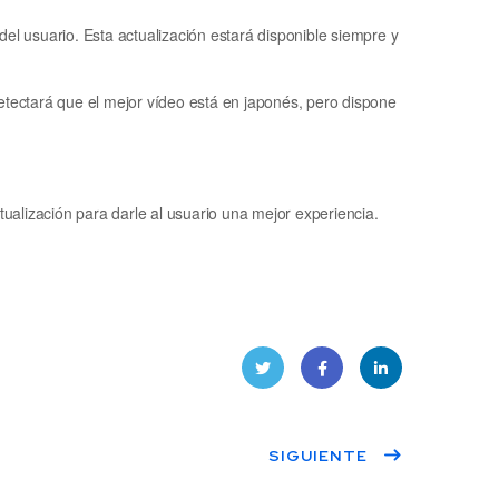
el usuario. Esta actualización estará disponible siempre y
etectará que el mejor vídeo está en japonés, pero dispone
alización para darle al usuario una mejor experiencia.
Twitt
Face
Linke
SIGUIENTE
er
book
dIn