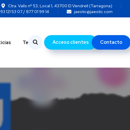
Ctra. Valls nº 53, Local 1, 43700 El Vendrell (Tarragona)
93 121 53 07 / 877 01 99 14
jaestic@jaestic.com
Acceso clientes
Contacto
icias
Temas