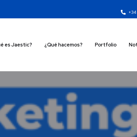
+34 
é es Jaestic?
¿Qué hacemos?
Portfolio
Not