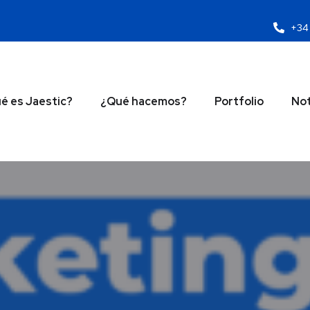
+34 
é es Jaestic?
¿Qué hacemos?
Portfolio
Not