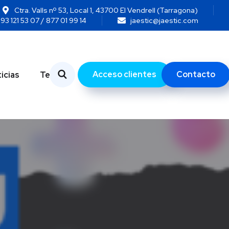
Ctra. Valls nº 53, Local 1, 43700 El Vendrell (Tarragona)
93 121 53 07 / 877 01 99 14
jaestic@jaestic.com
Acceso clientes
Contacto
icias
Temas