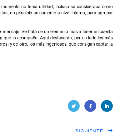
 momento no tenía utilidad; incluso se consideraba como
tas, en principio únicamente a nivel interno, para agrupar
del mensaje. Se trata de un elemento más a tener en cuenta
htag que lo acompañe. Aquí destacarán, por un lado los más
es; y de otro, los más ingeniosos, que consigan captar la
Twitt
Face
Linke
SIGUIENTE
er
book
dIn