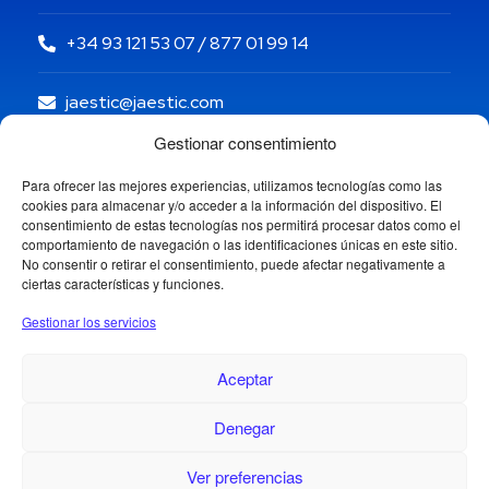
+34 93 121 53 07 / 877 01 99 14
jaestic@jaestic.com
Gestionar consentimiento
Para ofrecer las mejores experiencias, utilizamos tecnologías como las
cookies para almacenar y/o acceder a la información del dispositivo. El
consentimiento de estas tecnologías nos permitirá procesar datos como el
comportamiento de navegación o las identificaciones únicas en este sitio.
No consentir o retirar el consentimiento, puede afectar negativamente a
ciertas características y funciones.
Gestionar los servicios
Aceptar
Denegar
Copyright © 2024 Jaestic S.L. Todos los derechos
reservados.
Ver preferencias