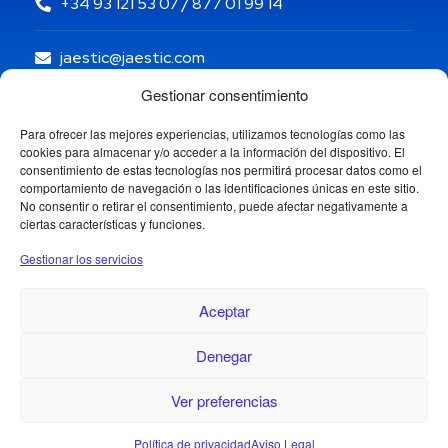
+34 93 121 53 07 / 877 01 99 14
jaestic@jaestic.com
Gestionar consentimiento
Para ofrecer las mejores experiencias, utilizamos tecnologías como las
cookies para almacenar y/o acceder a la información del dispositivo. El
consentimiento de estas tecnologías nos permitirá procesar datos como el
comportamiento de navegación o las identificaciones únicas en este sitio.
No consentir o retirar el consentimiento, puede afectar negativamente a
ciertas características y funciones.
Gestionar los servicios
Aceptar
Denegar
Copyright © 2024 Jaestic S.L. Todos los derechos
reservados.
1
Ver preferencias
Política de privacidad
Aviso Legal