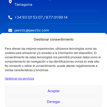
Tarragona
+34 93 121 53 07 / 877 01 99 14
jaestic@jaestic.com
Gestionar consentimiento
Para ofrecer las mejores experiencias, utilizamos tecnologías como las
cookies para almacenar y/o acceder a la información del dispositivo. El
consentimiento de estas tecnologías nos permitirá procesar datos como el
comportamiento de navegación o las identificaciones únicas en este sitio.
No consentir o retirar el consentimiento, puede afectar negativamente a
ciertas características y funciones.
Gestionar los servicios
Aceptar
Denegar
Copyright © 2024 Jaestic S.L. Todos los derechos