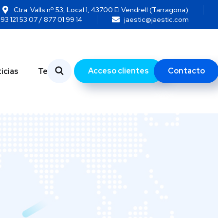
Ctra. Valls nº 53, Local 1, 43700 El Vendrell (Tarragona)
93 121 53 07 / 877 01 99 14
jaestic@jaestic.com
Acceso clientes
Contacto
icias
Temas