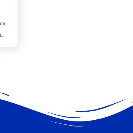
rte
...