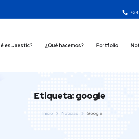
+34 
é es Jaestic?
¿Qué hacemos?
Portfolio
Not
Etiqueta:
google
Inicio
Noticias
Google