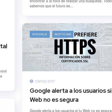
encontrar a la hora de realizar una búsqueda. Todo
sabemos que el futuro es...
GOOGLE
NOTICIAS
tal
móvil
te
09/05/2017
Google alerta a los usuarios si
Web no es segura
Google alerta a los usuarios si tu Web no es segura