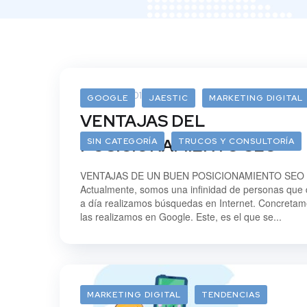
25/09/2019
GOOGLE
JAESTIC
MARKETING DIGITAL
VENTAJAS DEL
POSICIONAMIENTO SEO
SIN CATEGORÍA
TRUCOS Y CONSULTORÍA
VENTAJAS DE UN BUEN POSICIONAMIENTO SEO
Actualmente, somos una infinidad de personas que 
a día realizamos búsquedas en Internet. Concretam
las realizamos en Google. Este, es el que se...
MARKETING DIGITAL
TENDENCIAS