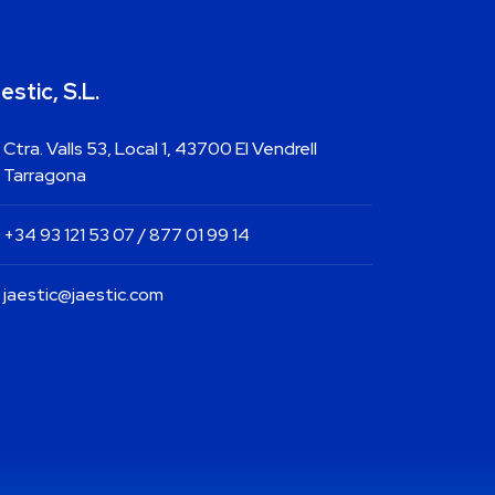
estic, S.L.
Ctra. Valls 53, Local 1, 43700 El Vendrell
Tarragona
+34 93 121 53 07 / 877 01 99 14
jaestic@jaestic.com