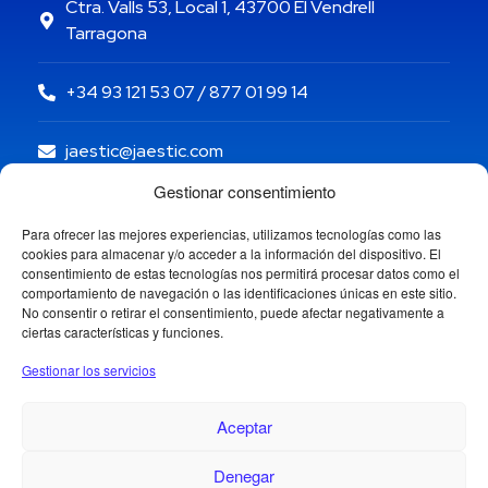
Ctra. Valls 53, Local 1, 43700 El Vendrell
Tarragona
+34 93 121 53 07 / 877 01 99 14
jaestic@jaestic.com
Gestionar consentimiento
Para ofrecer las mejores experiencias, utilizamos tecnologías como las
cookies para almacenar y/o acceder a la información del dispositivo. El
consentimiento de estas tecnologías nos permitirá procesar datos como el
comportamiento de navegación o las identificaciones únicas en este sitio.
No consentir o retirar el consentimiento, puede afectar negativamente a
ciertas características y funciones.
Gestionar los servicios
Aceptar
Denegar
Copyright © 2024 Jaestic S.L. Todos los derechos