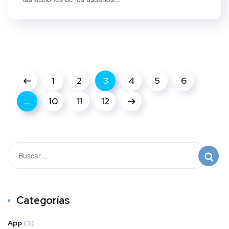
1
2
3
4
5
6
…
10
11
12
Categorías
App
(3)