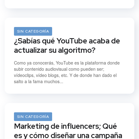
15/09/2021
SIN CATEGORÍA
¿Sabías qué YouTube acaba de
actualizar su algoritmo?
Como ya conocerás, YouTube es la plataforma donde
subir contenido audiovisual como pueden ser;
vídeoclips, vídeo blogs, etc. Y de donde han dado el
salto a la fama muchos...
11/08/2021
SIN CATEGORÍA
Marketing de influencers; Qué
es y cómo diseñar una campaña