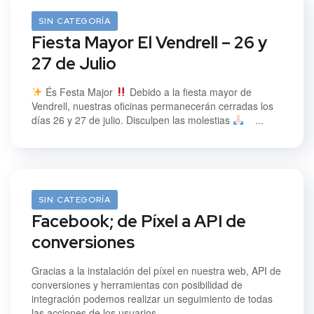
23/07/2021
SIN CATEGORÍA
Fiesta Mayor El Vendrell – 26 y
27 de Julio
És Festa Major
Debido a la fiesta mayor de
Vendrell, nuestras oficinas permanecerán cerradas los
días 26 y 27 de julio. Disculpen las molestias
...
01/07/2021
SIN CATEGORÍA
Facebook; de Píxel a API de
conversiones
Gracias a la instalación del píxel en nuestra web, API de
conversiones y herramientas con posibilidad de
integración podemos realizar un seguimiento de todas
las acciones de los usuarios...