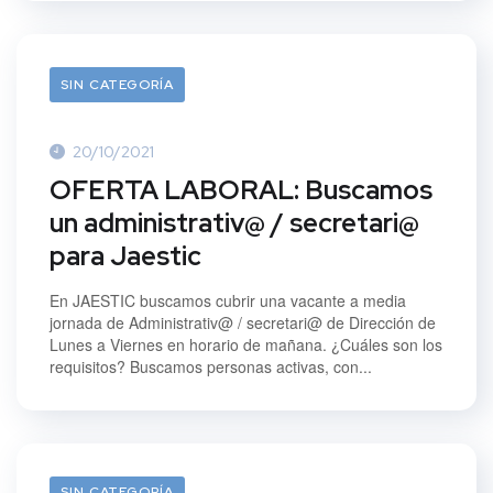
SIN CATEGORÍA
20/10/2021
OFERTA LABORAL: Buscamos
un administrativ@ / secretari@
para Jaestic
En JAESTIC buscamos cubrir una vacante a media
jornada de Administrativ@ / secretari@ de Dirección de
Lunes a Viernes en horario de mañana. ¿Cuáles son los
requisitos? Buscamos personas activas, con...
20/10/2021
SIN CATEGORÍA