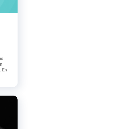
es
en
. En