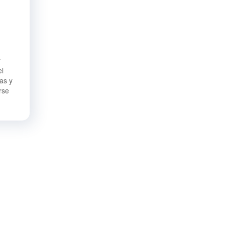
r
el
as y
rse