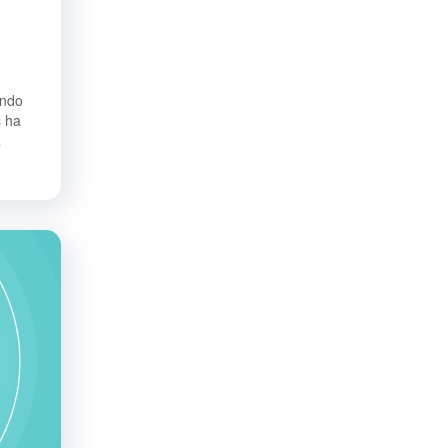
endo
s ha
a