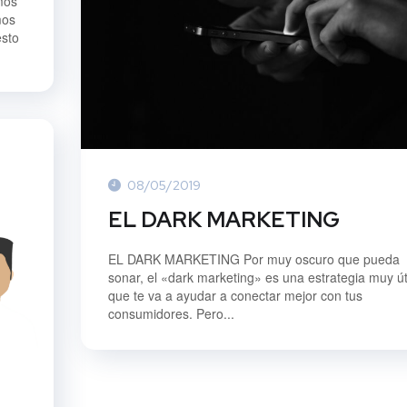
mos
mos
esto
08/05/2019
EL DARK MARKETING
EL DARK MARKETING Por muy oscuro que pueda
sonar, el «dark marketing» es una estrategia muy út
que te va a ayudar a conectar mejor con tus
consumidores. Pero...