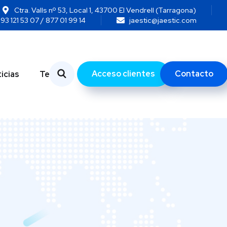
Ctra. Valls nº 53, Local 1, 43700 El Vendrell (Tarragona)
93 121 53 07 / 877 01 99 14
jaestic@jaestic.com
Acceso clientes
Contacto
icias
Temas