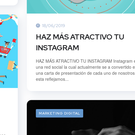
18/06/2019
HAZ MÁS ATRACTIVO TU
INSTAGRAM
HAZ MÁS ATRACTIVO TU INSTAGRAM Instagram 
una red social la cual actualmente se a convertido 
una carta de presentación de cada uno de nosotros
esta reflejamos...
MARKETING DIGITAL