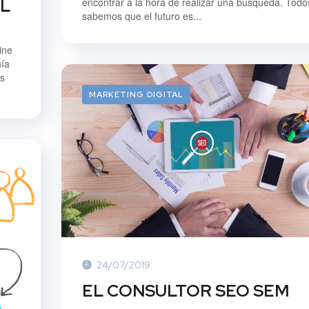
encontrar a la hora de realizar una búsqueda. Todo
AL
sabemos que el futuro es...
ine
ñía
os
MARKETING DIGITAL
24/07/2019
EL CONSULTOR SEO SEM