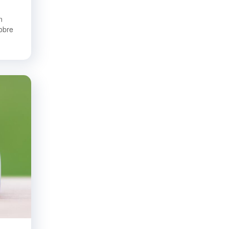
n
obre