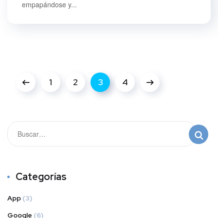
empapándose y...
1
2
3
4
Categorías
App
(3)
Google
(6)