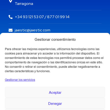
Tarragona
+34 93 121 53 07 / 877 01 99 14
jaestic@jaestic.com
Gestionar consentimiento
Para ofrecer las mejores experiencias, utilizamos tecnologías como las
cookies para almacenar y/o acceder a la información del dispositivo. El
consentimiento de estas tecnologías nos permitirá procesar datos como el
comportamiento de navegación o las identificaciones únicas en este sitio.
No consentir o retirar el consentimiento, puede afectar negativamente a
ciertas características y funciones.
Gestionar los servicios
Aceptar
Denegar
Copyright © 2024 Jaestic S.L. Todos los derechos