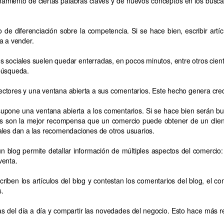
cionamiento de ciertas palabras claves y de nuevos conceptos en los bus
.
o de diferenciación sobre la competencia. Si se hace bien, escribir art
a a vender.
s sociales suelen quedar enterradas, en pocos minutos, entre otros cien
 búsqueda.
tores y una ventana abierta a sus comentarios. Este hecho genera credib
pone una ventana abierta a los comentarios. Si se hace bien serán buen
son la mejor recompensa que un comercio puede obtener de un cliente
ales dan a las recomendaciones de otros usuarios.
n blog permite detallar información de múltiples aspectos del comercio: p
venta.
iben los artículos del blog y contestan los comentarios del blog, el c
s.
 del día a día y compartir las novedades del negocio. Esto hace más rea