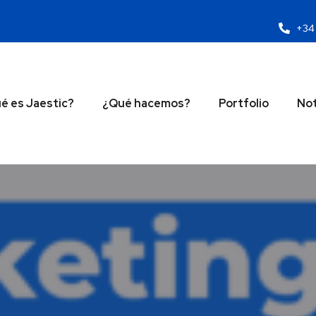
+34 
é es Jaestic?
¿Qué hacemos?
Portfolio
Not