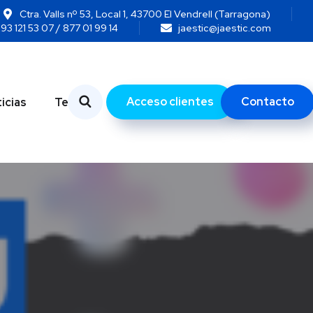
Ctra. Valls nº 53, Local 1, 43700 El Vendrell (Tarragona)
93 121 53 07 / 877 01 99 14
jaestic@jaestic.com
Acceso clientes
Contacto
icias
Temas