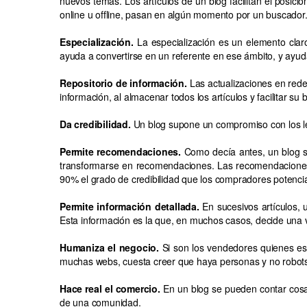
nuevos temas. Los artículos de un blog facilitan el posi
online u offline, pasan en algún momento por un buscador
Especialización.
La especialización es un elemento clar
ayuda a convertirse en un referente en ese ámbito, y ayud
Repositorio de información.
Las actualizaciones en rede
información, al almacenar todos los artículos y facilitar su
Da credibilidad.
Un blog supone un compromiso con los lec
Permite recomendaciones.
Como decía antes, un blog su
transformarse en recomendaciones. Las recomendaciones 
90% el grado de credibilidad que los compradores potenci
Permite información detallada.
En sucesivos artículos, u
Esta información es la que, en muchos casos, decide una 
Humaniza el negocio.
Si son los vendedores quienes escr
muchas webs, cuesta creer que haya personas y no robot
Hace real el comercio.
En un blog se pueden contar cosas
de una comunidad.