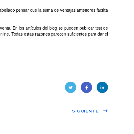
bellado pensar que la suma de ventajas anteriores facilita
venta. En los artículos del blog se pueden publicar test de
line. Todas estas razones parecen suficientes para dar el
Twitt
Face
Linke
SIGUIENTE
er
book
dIn